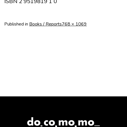
ISBN 2 9519819 1 0
Full
Published in
Books / Reports
768 × 1069
size